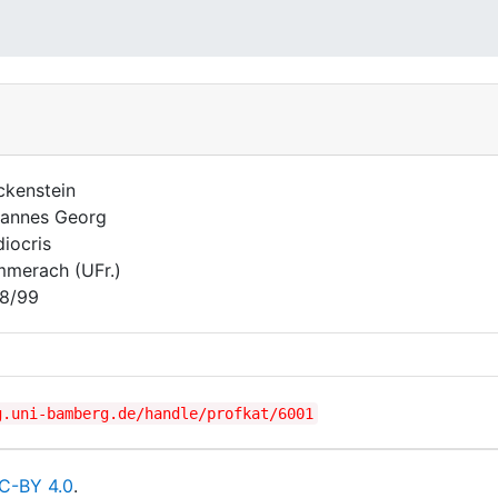
ckenstein
annes Georg
iocris
merach (UFr.)
8/99
g.uni-bamberg.de/handle/profkat/6001
C-BY 4.0
.