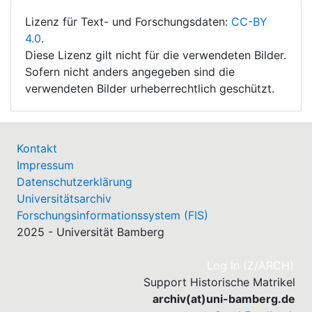
Lizenz für Text- und Forschungsdaten:
CC-BY
4.0
.
Diese Lizenz gilt nicht für die verwendeten Bilder.
Sofern nicht anders angegeben sind die
verwendeten Bilder urheberrechtlich geschützt.
Kontakt
Impressum
Datenschutzerklärung
Universitätsarchiv
Forschungsinformationssystem (FIS)
2025 - Universität Bamberg
(cu
Log In (Z/ARCH)
Support Historische Matrikel
archiv(at)uni-bamberg.de