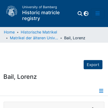
University of Bamberg
Historic matricle
registry
Home
Historische Matrikel
Matrikel der älteren Universität
Bail, Lorenz
Matrikel
Directory of
Professors
Export
Bail, Lorenz
Details