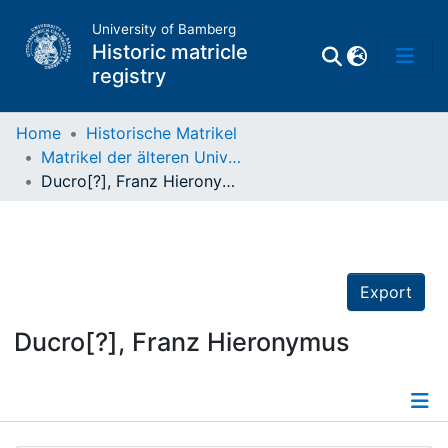
University of Bamberg
Historic matricle
registry
Home
Historische Matrikel
Matrikel der älteren Universität
Matrikel
Ducro[?], Franz Hieronymus
Directory of
Professors
Export
Ducro[?], Franz Hieronymus
Details