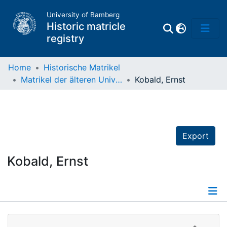
University of Bamberg
Historic matricle
registry
Home
Historische Matrikel
Matrikel der älteren Universität
Kobald, Ernst
Matrikel
Directory of
Professors
Export
Kobald, Ernst
Details