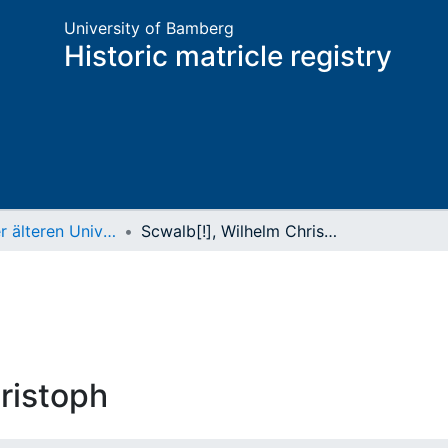
University of Bamberg
Historic matricle registry
Matrikel der älteren Universität
Scwalb[!], Wilhelm Christoph
ristoph