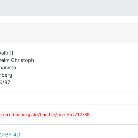
alb[!]
helm Christoph
anista
mberg
6/87
g.uni-bamberg.de/handle/profkat/12736
C-BY 4.0
.