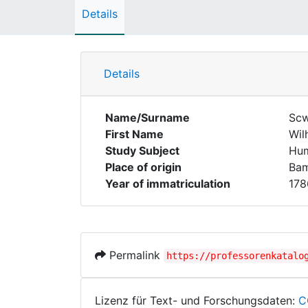
Details
Details
Name/Surname
Scw
First Name
Wil
Study Subject
Hum
Place of origin
Ba
Year of immatriculation
178
Permalink
https://professorenkatalo
Lizenz für Text- und Forschungsdaten:
C