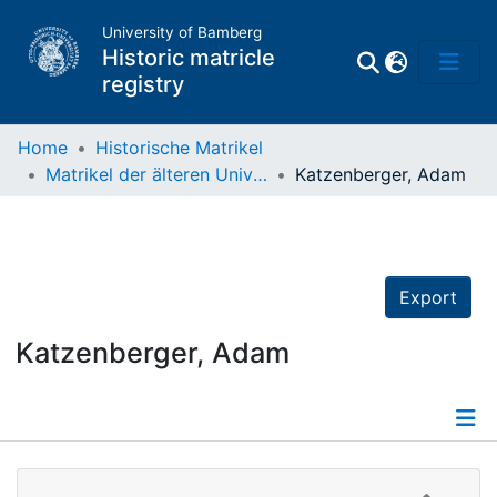
University of Bamberg
Historic matricle
registry
Home
Historische Matrikel
Matrikel der älteren Universität
Katzenberger, Adam
Matrikel
Directory of
Professors
Export
Katzenberger, Adam
Details