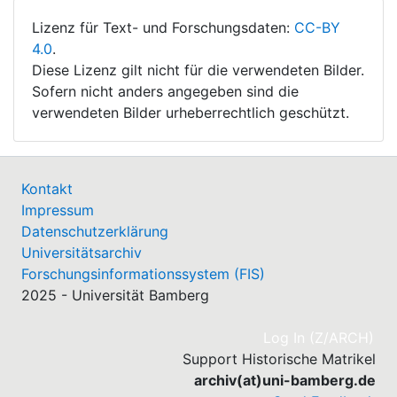
Lizenz für Text- und Forschungsdaten:
CC-BY
4.0
.
Diese Lizenz gilt nicht für die verwendeten Bilder.
Sofern nicht anders angegeben sind die
verwendeten Bilder urheberrechtlich geschützt.
Kontakt
Impressum
Datenschutzerklärung
Universitätsarchiv
Forschungsinformationssystem (FIS)
2025 - Universität Bamberg
(cu
Log In (Z/ARCH)
Support Historische Matrikel
archiv(at)uni-bamberg.de