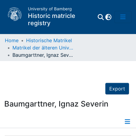
University of Bamberg
Historic matricle
registry
Home
Historische Matrikel
Matrikel der älteren Universität
Matrikel
Baumgarttner, Ignaz Severin
Directory of
Professors
Export
Baumgarttner, Ignaz Severin
Details