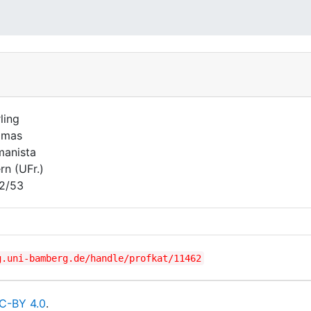
ling
omas
anista
rn (UFr.)
2/53
g.uni-bamberg.de/handle/profkat/11462
C-BY 4.0
.