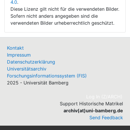
4.0
.
Diese Lizenz gilt nicht für die verwendeten Bilder.
Sofern nicht anders angegeben sind die
verwendeten Bilder urheberrechtlich geschützt.
Kontakt
Impressum
Datenschutzerklärung
Universitätsarchiv
Forschungsinformationssystem (FIS)
2025 - Universität Bamberg
(cu
Log In (Z/ARCH)
Support Historische Matrikel
archiv(at)uni-bamberg.de
Send Feedback