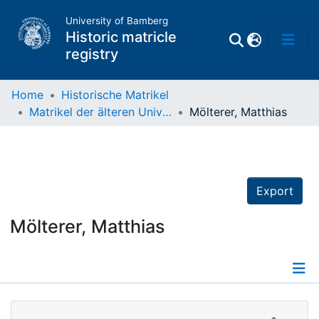
University of Bamberg
Historic matricle
registry
Home
Historische Matrikel
Matrikel der älteren Universität
Mölterer, Matthias
Matrikel
Directory of
Professors
Export
Mölterer, Matthias
Details