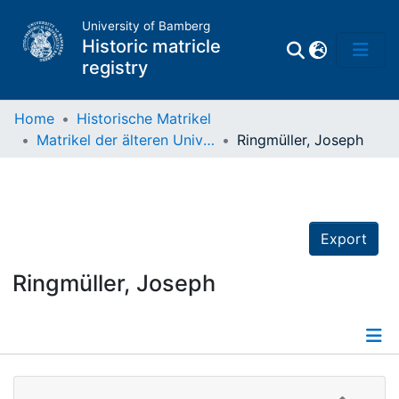
University of Bamberg
Historic matricle
registry
Home
Historische Matrikel
Matrikel der älteren Universität
Ringmüller, Joseph
Matrikel
Directory of
Professors
Export
Ringmüller, Joseph
Details