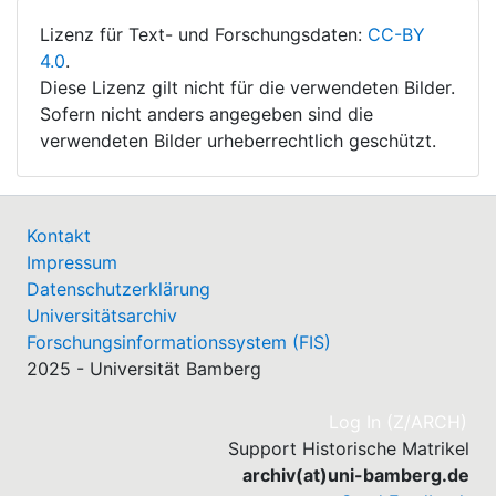
Lizenz für Text- und Forschungsdaten:
CC-BY
4.0
.
Diese Lizenz gilt nicht für die verwendeten Bilder.
Sofern nicht anders angegeben sind die
verwendeten Bilder urheberrechtlich geschützt.
Kontakt
Impressum
Datenschutzerklärung
Universitätsarchiv
Forschungsinformationssystem (FIS)
2025 - Universität Bamberg
(cu
Log In (Z/ARCH)
Support Historische Matrikel
archiv(at)uni-bamberg.de