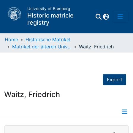
University of Bamberg
Historic matricle
registry
Home
Historische Matrikel
Matrikel der älteren Universität
Waitz, Friedrich
Matrikel
Directory of
Professors
Export
Waitz, Friedrich
Details