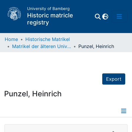
University of Bamberg
Historic matricle
registry
Home
Historische Matrikel
Matrikel der älteren Universität
Punzel, Heinrich
Matrikel
Directory of
Professors
Export
Punzel, Heinrich
Details