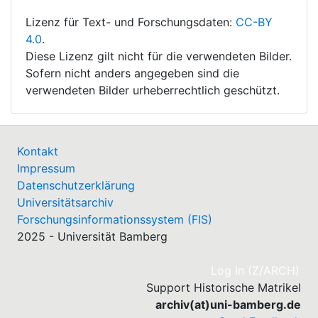
Lizenz für Text- und Forschungsdaten:
CC-BY
4.0
.
Diese Lizenz gilt nicht für die verwendeten Bilder.
Sofern nicht anders angegeben sind die
verwendeten Bilder urheberrechtlich geschützt.
Kontakt
Impressum
Datenschutzerklärung
Universitätsarchiv
Forschungsinformationssystem (FIS)
2025 - Universität Bamberg
(cu
Log In (Z/ARCH)
Support Historische Matrikel
archiv(at)uni-bamberg.de