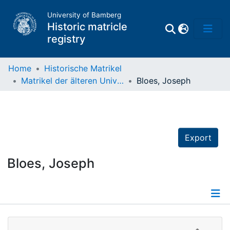
University of Bamberg
Historic matricle
registry
Home
Historische Matrikel
Matrikel der älteren Universität
Bloes, Joseph
Matrikel
Directory of
Professors
Export
Bloes, Joseph
Details