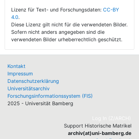
Lizenz für Text- und Forschungsdaten:
CC-BY
4.0
.
Diese Lizenz gilt nicht für die verwendeten Bilder.
Sofern nicht anders angegeben sind die
verwendeten Bilder urheberrechtlich geschützt.
Kontakt
Impressum
Datenschutzerklärung
Universitätsarchiv
Forschungsinformationssystem (FIS)
2025 - Universität Bamberg
(cu
Log In (Z/ARCH)
Support Historische Matrikel
archiv(at)uni-bamberg.de