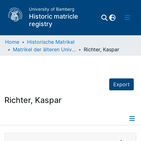
University of Bamberg
Historic matricle
registry
Home
Historische Matrikel
Matrikel der älteren Universität
Richter, Kaspar
Matrikel
Directory of
Professors
Export
Richter, Kaspar
Details