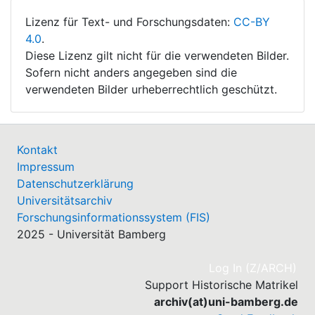
Lizenz für Text- und Forschungsdaten:
CC-BY
4.0
.
Diese Lizenz gilt nicht für die verwendeten Bilder.
Sofern nicht anders angegeben sind die
verwendeten Bilder urheberrechtlich geschützt.
Kontakt
Impressum
Datenschutzerklärung
Universitätsarchiv
Forschungsinformationssystem (FIS)
2025 - Universität Bamberg
(cu
Log In (Z/ARCH)
Support Historische Matrikel
archiv(at)uni-bamberg.de