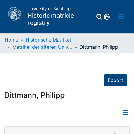
University of Bamberg
Historic matricle
registry
Home
Historische Matrikel
Matrikel der älteren Universität
Dittmann, Philipp
Matrikel
Directory of
Professors
Export
Dittmann, Philipp
Details