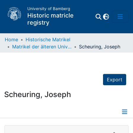
University of Bamberg
Historic matricle
registry
Home
Historische Matrikel
Matrikel der älteren Universität
Scheuring, Joseph
Matrikel
Directory of
Professors
Export
Scheuring, Joseph
Details