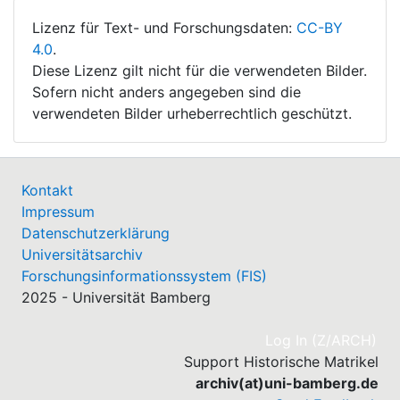
Lizenz für Text- und Forschungsdaten:
CC-BY
4.0
.
Diese Lizenz gilt nicht für die verwendeten Bilder.
Sofern nicht anders angegeben sind die
verwendeten Bilder urheberrechtlich geschützt.
Kontakt
Impressum
Datenschutzerklärung
Universitätsarchiv
Forschungsinformationssystem (FIS)
2025 - Universität Bamberg
(cu
Log In (Z/ARCH)
Support Historische Matrikel
archiv(at)uni-bamberg.de