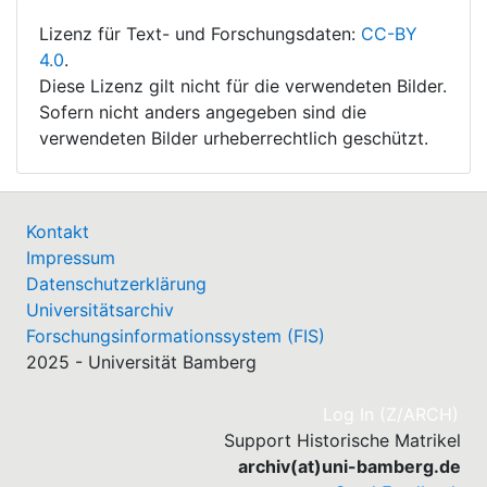
Lizenz für Text- und Forschungsdaten:
CC-BY
4.0
.
Diese Lizenz gilt nicht für die verwendeten Bilder.
Sofern nicht anders angegeben sind die
verwendeten Bilder urheberrechtlich geschützt.
Kontakt
Impressum
Datenschutzerklärung
Universitätsarchiv
Forschungsinformationssystem (FIS)
2025 - Universität Bamberg
(cu
Log In (Z/ARCH)
Support Historische Matrikel
archiv(at)uni-bamberg.de