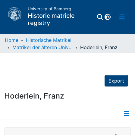
University of Bamberg
Historic matricle
registry
Home
Historische Matrikel
Matrikel der älteren Universität
Hoderlein, Franz
Matrikel
Directory of
Professors
Export
Hoderlein, Franz
Details