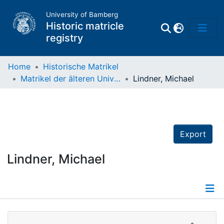
University of Bamberg
Historic matricle
registry
Home
Historische Matrikel
Matrikel der älteren Universität
Lindner, Michael
Matrikel
Directory of
Professors
Export
Lindner, Michael
Details