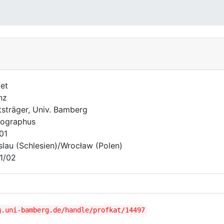
let
nz
sträger, Univ. Bamberg
ographus
801
slau (Schlesien)/Wrocław (Polen)
1/02
g.uni-bamberg.de/handle/profkat/14497