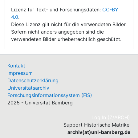
Lizenz für Text- und Forschungsdaten:
CC-BY
4.0
.
Diese Lizenz gilt nicht für die verwendeten Bilder.
Sofern nicht anders angegeben sind die
verwendeten Bilder urheberrechtlich geschützt.
Kontakt
Impressum
Datenschutzerklärung
Universitätsarchiv
Forschungsinformationssystem (FIS)
2025 - Universität Bamberg
(cu
Log In (Z/ARCH)
Support Historische Matrikel
archiv(at)uni-bamberg.de