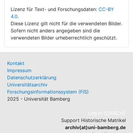
Lizenz für Text- und Forschungsdaten:
CC-BY
4.0
.
Diese Lizenz gilt nicht für die verwendeten Bilder.
Sofern nicht anders angegeben sind die
verwendeten Bilder urheberrechtlich geschützt.
Kontakt
Impressum
Datenschutzerklärung
Universitätsarchiv
Forschungsinformationssystem (FIS)
2025 - Universität Bamberg
(cu
Log In (Z/ARCH)
Support Historische Matrikel
archiv(at)uni-bamberg.de