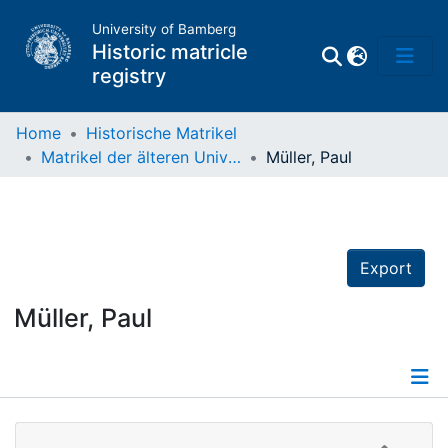
University of Bamberg
Historic matricle
registry
Home
Historische Matrikel
Matrikel der älteren Universität
Müller, Paul
Matrikel
Directory of
Professors
Export
Müller, Paul
Details