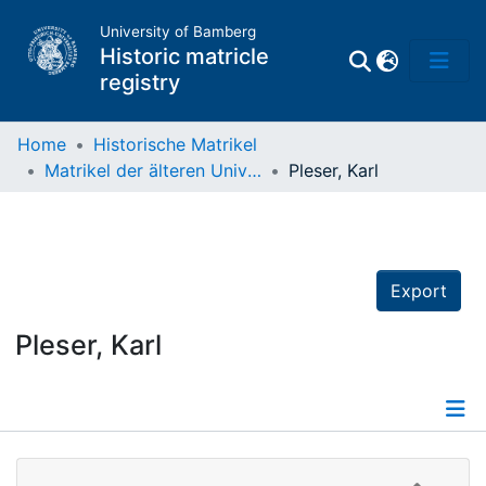
University of Bamberg
Historic matricle
registry
Home
Historische Matrikel
Matrikel der älteren Universität
Pleser, Karl
Matrikel
Directory of
Professors
Export
Pleser, Karl
Details