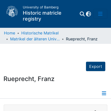
University of Bamberg
Historic matricle
registry
Home
Historische Matrikel
Matrikel der älteren Universität
Rueprecht, Franz
Matrikel
Directory of
Professors
Export
Rueprecht, Franz
Details