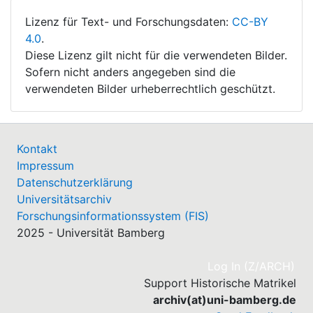
Lizenz für Text- und Forschungsdaten:
CC-BY
4.0
.
Diese Lizenz gilt nicht für die verwendeten Bilder.
Sofern nicht anders angegeben sind die
verwendeten Bilder urheberrechtlich geschützt.
Kontakt
Impressum
Datenschutzerklärung
Universitätsarchiv
Forschungsinformationssystem (FIS)
2025 - Universität Bamberg
(cu
Log In (Z/ARCH)
Support Historische Matrikel
archiv(at)uni-bamberg.de