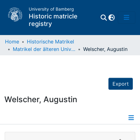
University of Bamberg
Historic matricle
registry
Home
Historische Matrikel
Matrikel der älteren Universität
Welscher, Augustin
Matrikel
Directory of
Professors
Export
Welscher, Augustin
Details