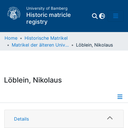
University of Bamberg
Historic matricle
registry
Home
Historische Matrikel
Matrikel der älteren Universität
Löblein, Nikolaus
Matrikel
Directory of
Professors
Löblein, Nikolaus
Details
Details