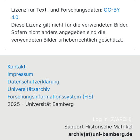
Lizenz für Text- und Forschungsdaten:
CC-BY
4.0
.
Diese Lizenz gilt nicht für die verwendeten Bilder.
Sofern nicht anders angegeben sind die
verwendeten Bilder urheberrechtlich geschützt.
Kontakt
Impressum
Datenschutzerklärung
Universitätsarchiv
Forschungsinformationssystem (FIS)
2025 - Universität Bamberg
(cu
Log In (Z/ARCH)
Support Historische Matrikel
archiv(at)uni-bamberg.de