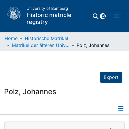
University of Bamberg
Historic matricle
registry
Home
Historische Matrikel
Matrikel der älteren Universität
Polz, Johannes
Matrikel
Directory of
Professors
Export
Polz, Johannes
Details