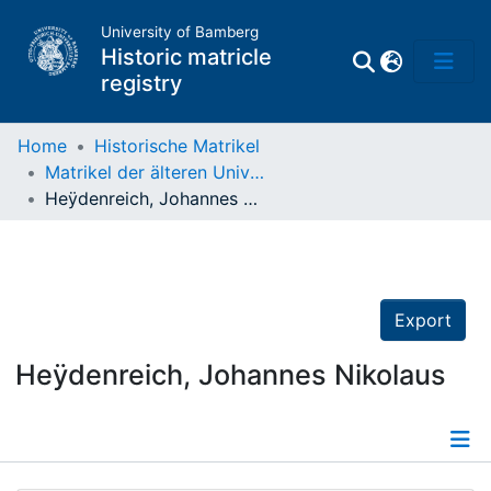
University of Bamberg
Historic matricle
registry
Home
Historische Matrikel
Matrikel der älteren Universität
Matrikel
Heÿdenreich, Johannes Nikolaus
Directory of
Professors
Export
Heÿdenreich, Johannes Nikolaus
Details