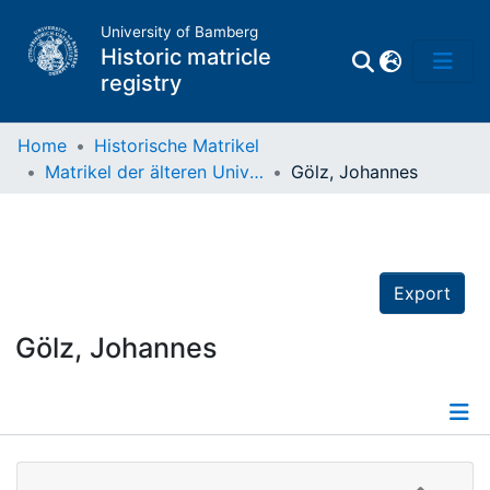
University of Bamberg
Historic matricle
registry
Home
Historische Matrikel
Matrikel der älteren Universität
Gölz, Johannes
Matrikel
Directory of
Professors
Export
Gölz, Johannes
Details