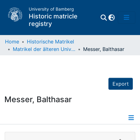
University of Bamberg
Historic matricle
registry
Home
Historische Matrikel
Matrikel der älteren Universität
Messer, Balthasar
Matrikel
Directory of
Professors
Export
Messer, Balthasar
Details