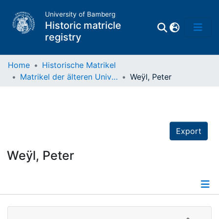
University of Bamberg
Historic matricle
registry
Home
Historische Matrikel
Matrikel der älteren Universität
Weÿl, Peter
Matrikel
Directory of
Professors
Export
Weÿl, Peter
Details