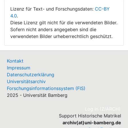
Lizenz für Text- und Forschungsdaten:
CC-BY
4.0
.
Diese Lizenz gilt nicht für die verwendeten Bilder.
Sofern nicht anders angegeben sind die
verwendeten Bilder urheberrechtlich geschützt.
Kontakt
Impressum
Datenschutzerklärung
Universitätsarchiv
Forschungsinformationssystem (FIS)
2025 - Universität Bamberg
(cu
Log In (Z/ARCH)
Support Historische Matrikel
archiv(at)uni-bamberg.de