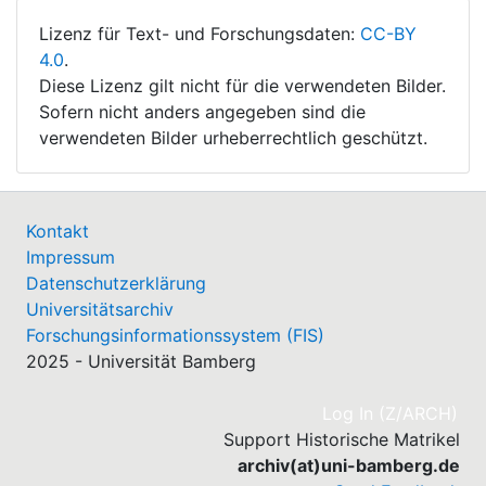
Lizenz für Text- und Forschungsdaten:
CC-BY
4.0
.
Diese Lizenz gilt nicht für die verwendeten Bilder.
Sofern nicht anders angegeben sind die
verwendeten Bilder urheberrechtlich geschützt.
Kontakt
Impressum
Datenschutzerklärung
Universitätsarchiv
Forschungsinformationssystem (FIS)
2025 - Universität Bamberg
(cu
Log In (Z/ARCH)
Support Historische Matrikel
archiv(at)uni-bamberg.de