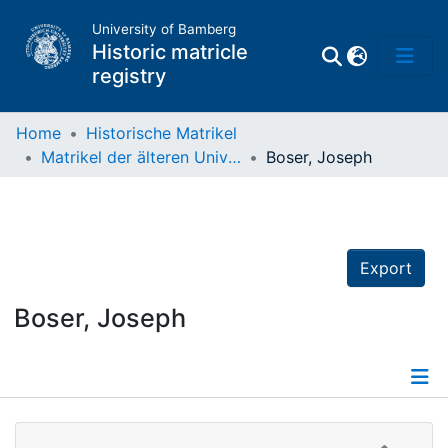
University of Bamberg
Historic matricle
registry
Home
Historische Matrikel
Matrikel der älteren Universität
Boser, Joseph
Matrikel
Directory of
Professors
Export
Boser, Joseph
Details