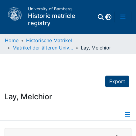
University of Bamberg
Historic matricle
registry
Home
Historische Matrikel
Matrikel der älteren Universität
Lay, Melchior
Matrikel
Directory of
Professors
Export
Lay, Melchior
Details