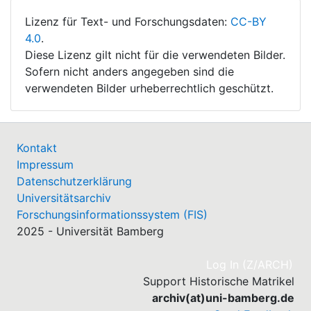
Lizenz für Text- und Forschungsdaten:
CC-BY
4.0
.
Diese Lizenz gilt nicht für die verwendeten Bilder.
Sofern nicht anders angegeben sind die
verwendeten Bilder urheberrechtlich geschützt.
Kontakt
Impressum
Datenschutzerklärung
Universitätsarchiv
Forschungsinformationssystem (FIS)
2025 - Universität Bamberg
(cu
Log In (Z/ARCH)
Support Historische Matrikel
archiv(at)uni-bamberg.de