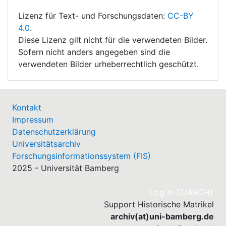
Lizenz für Text- und Forschungsdaten:
CC-BY
4.0
.
Diese Lizenz gilt nicht für die verwendeten Bilder.
Sofern nicht anders angegeben sind die
verwendeten Bilder urheberrechtlich geschützt.
Kontakt
Impressum
Datenschutzerklärung
Universitätsarchiv
Forschungsinformationssystem (FIS)
2025 - Universität Bamberg
(cu
Log In (Z/ARCH)
Support Historische Matrikel
archiv(at)uni-bamberg.de