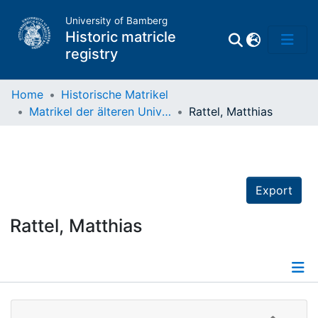
University of Bamberg
Historic matricle
registry
Home
Historische Matrikel
Matrikel der älteren Universität
Rattel, Matthias
Matrikel
Directory of
Professors
Export
Rattel, Matthias
Details