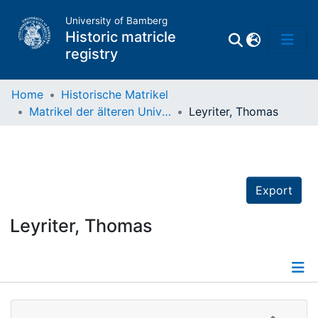
University of Bamberg
Historic matricle
registry
Home
Historische Matrikel
Matrikel der älteren Universität
Leyriter, Thomas
Matrikel
Directory of
Professors
Export
Leyriter, Thomas
Details