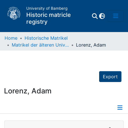
University of Bamberg
Historic matricle
registry
Home
Historische Matrikel
Matrikel der älteren Universität
Lorenz, Adam
Matrikel
Directory of
Professors
Export
Lorenz, Adam
Details