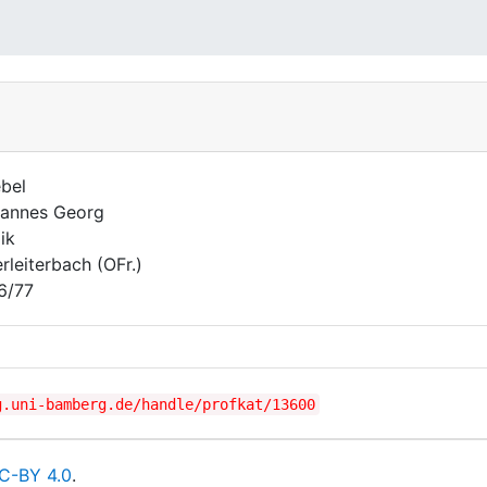
ebel
annes Georg
ik
rleiterbach (OFr.)
6/77
g.uni-bamberg.de/handle/profkat/13600
C-BY 4.0
.