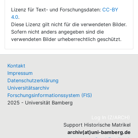
Lizenz für Text- und Forschungsdaten:
CC-BY
4.0
.
Diese Lizenz gilt nicht für die verwendeten Bilder.
Sofern nicht anders angegeben sind die
verwendeten Bilder urheberrechtlich geschützt.
Kontakt
Impressum
Datenschutzerklärung
Universitätsarchiv
Forschungsinformationssystem (FIS)
2025 - Universität Bamberg
(cu
Log In (Z/ARCH)
Support Historische Matrikel
archiv(at)uni-bamberg.de