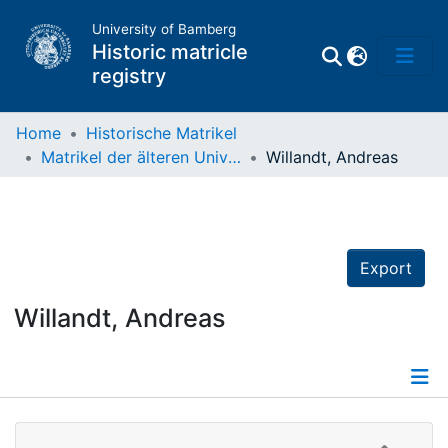
University of Bamberg
Historic matricle
registry
Home
Historische Matrikel
Matrikel der älteren Universität
Willandt, Andreas
Matrikel
Directory of
Professors
Export
Willandt, Andreas
Details