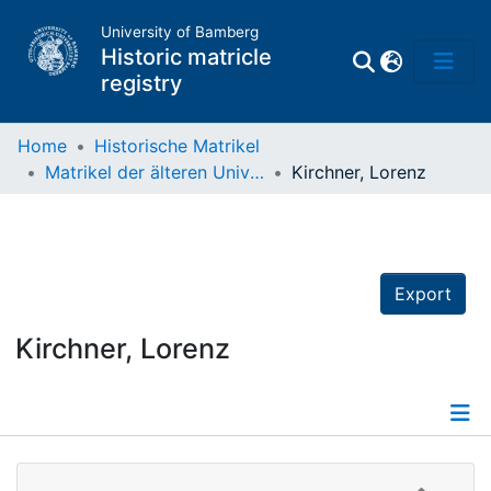
University of Bamberg
Historic matricle
registry
Home
Historische Matrikel
Matrikel der älteren Universität
Kirchner, Lorenz
Matrikel
Directory of
Professors
Export
Kirchner, Lorenz
Details