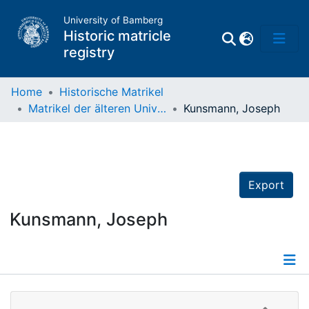
University of Bamberg
Historic matricle
registry
Home
Historische Matrikel
Matrikel der älteren Universität
Kunsmann, Joseph
Matrikel
Directory of
Professors
Export
Kunsmann, Joseph
Details