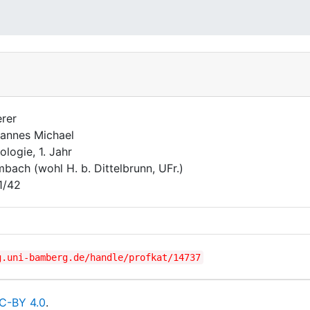
rer
annes Michael
ologie, 1. Jahr
bach (wohl H. b. Dittelbrunn, UFr.)
1/42
g.uni-bamberg.de/handle/profkat/14737
C-BY 4.0
.