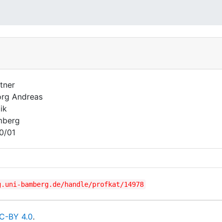
tner
rg Andreas
ik
mberg
0/01
g.uni-bamberg.de/handle/profkat/14978
C-BY 4.0
.