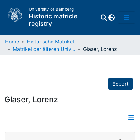
University of Bamberg
Historic matricle
registry
Home
Historische Matrikel
Matrikel der älteren Universität
Glaser, Lorenz
Matrikel
Directory of
Professors
Export
Glaser, Lorenz
Details