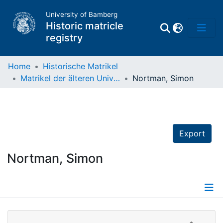
University of Bamberg
Historic matricle
registry
Home
Historische Matrikel
Matrikel der älteren Universität
Nortman, Simon
Matrikel
Directory of
Professors
Export
Nortman, Simon
Details