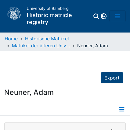
University of Bamberg
Historic matricle
registry
Home
Historische Matrikel
Matrikel der älteren Universität
Neuner, Adam
Matrikel
Directory of
Professors
Export
Neuner, Adam
Details