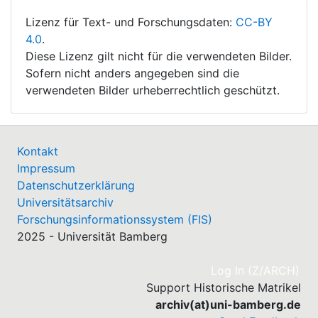
Lizenz für Text- und Forschungsdaten:
CC-BY
4.0
.
Diese Lizenz gilt nicht für die verwendeten Bilder.
Sofern nicht anders angegeben sind die
verwendeten Bilder urheberrechtlich geschützt.
Kontakt
Impressum
Datenschutzerklärung
Universitätsarchiv
Forschungsinformationssystem (FIS)
2025 - Universität Bamberg
(cu
Log In (Z/ARCH)
Support Historische Matrikel
archiv(at)uni-bamberg.de