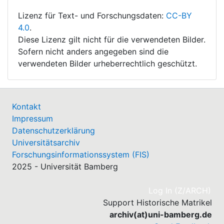
Lizenz für Text- und Forschungsdaten:
CC-BY
4.0
.
Diese Lizenz gilt nicht für die verwendeten Bilder.
Sofern nicht anders angegeben sind die
verwendeten Bilder urheberrechtlich geschützt.
Kontakt
Impressum
Datenschutzerklärung
Universitätsarchiv
Forschungsinformationssystem (FIS)
2025 - Universität Bamberg
(cu
Log In (Z/ARCH)
Support Historische Matrikel
archiv(at)uni-bamberg.de