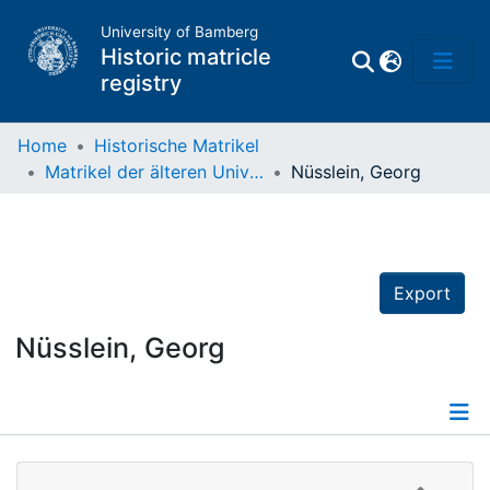
University of Bamberg
Historic matricle
registry
Home
Historische Matrikel
Matrikel der älteren Universität
Nüsslein, Georg
Matrikel
Directory of
Professors
Export
Nüsslein, Georg
Details