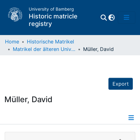
University of Bamberg
Historic matricle
registry
Home
Historische Matrikel
Matrikel der älteren Universität
Müller, David
Matrikel
Directory of
Professors
Export
Müller, David
Details