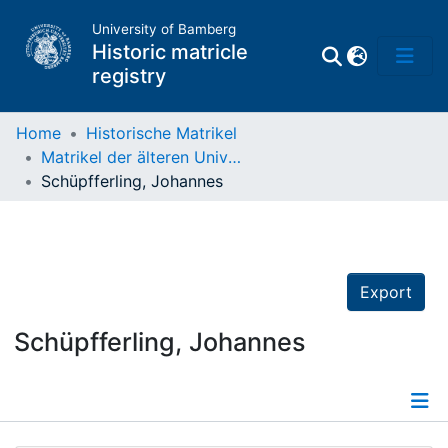
University of Bamberg
Historic matricle
registry
Home
Historische Matrikel
Matrikel der älteren Universität
Matrikel
Schüpfferling, Johannes
Directory of
Professors
Export
Schüpfferling, Johannes
Details